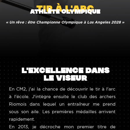
TIR À L'ARC
ATHLÈTE OLYMPIQUE
« Un rêve : être Championne Olympique à Los Angeles 2028 »
L'EXCELLENCE DANS
LE VISEUR
En CM2, j'ai la chance de découvrir le tir à l'arc
à l'école. J'intègre ensuite le club des archers
Riomois dans lequel un entraîneur me prend
sous son aile. Les premières médailles arrivent
rapidement.
En 2013, je décroche mon premier titre de